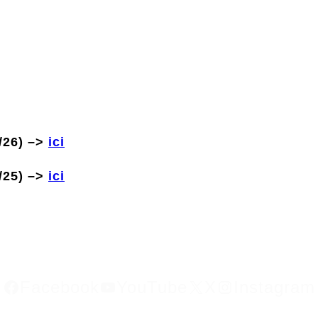
/26) –>
ici
/25) –>
ici
Facebook
YouTube
X
Instagram